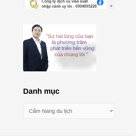
Danh mục
D
a
n