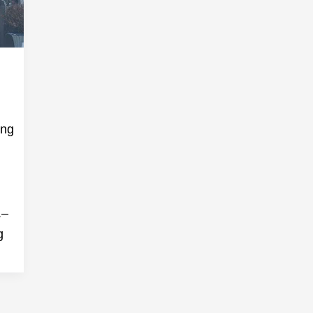
ộng
.–
g