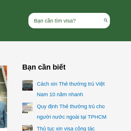
Search
for:
Bạn cần biết
Cách xin Thẻ thường trú Việt
Nam 10 năm nhanh
Quy định Thẻ thường trú cho
người nước ngoài tại TPHCM
Thủ tục xin visa công tác