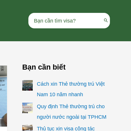
Search
for:
Bạn cần biết
Cách xin Thẻ thường trú Việt
Nam 10 năm nhanh
Quy định Thẻ thường trú cho
người nước ngoài tại TPHCM
Thủ tục xin visa công tác