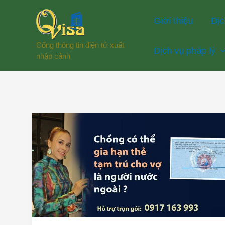
Nhảy
Giới thiệu
Dịc
tới
nội
Cổng thông tin điện tử xuất
Dịch vụ pháp lý
dung
nhập cảnh