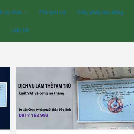
h vụ Visa
Thẻ tạm trú
Giấy phép lao động
Liên hệ