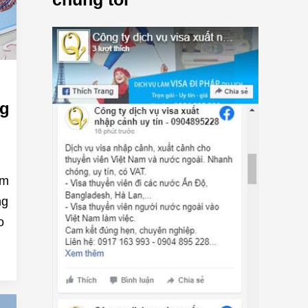
ng
àm
ng
o