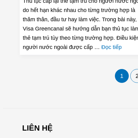
Thủ tục cấp lại thẻ tạm trú cho người nước ng
do hết hạn khác nhau cho từng trường hợp là
thăm thân, đầu tư hay làm việc. Trong bài này,
Visa Greencanal sẽ hướng dẫn bạn thủ tục là
thẻ tạm trú tùy theo từng trường hợp. Điều kiệ
người nước ngoài được cấp …
Đọc tiếp
Phân
1
trang
bài
đăng
LIÊN HỆ