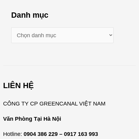
Danh mục
D
a
n
h
m
LIÊN HỆ
ụ
c
CÔNG TY CP GREENCANAL VIỆT NAM
Văn Phòng Tại Hà Nội
Hotline:
0904 386 229 – 0917 163 993