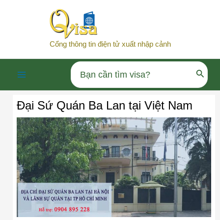
Nhảy
tới
nội
Cổng thông tin điện tử xuất nhập cảnh
dung
Search
Main
for:
Đại Sứ Quán Ba Lan tại Việt Nam
Menu