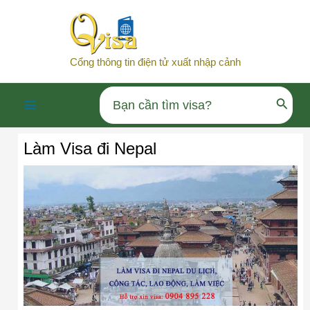
Nhảy
tới
nội
Cổng thông tin điện tử xuất nhập cảnh
dung
Search
Main
for:
Làm Visa đi Nepal
Menu