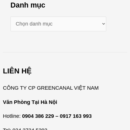
Danh mục
D
a
n
h
m
LIÊN HỆ
ụ
c
CÔNG TY CP GREENCANAL VIỆT NAM
Văn Phòng Tại Hà Nội
Hotline:
0904 386 229 – 0917 163 993