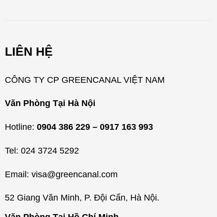
n
h
m
LIÊN HỆ
ụ
c
CÔNG TY CP GREENCANAL VIỆT NAM
Văn Phòng Tại Hà Nội
Hotline:
0904 386 229 – 0917 163 993
Tel: 024 3724 5292
Email: visa@greencanal.com
52 Giang Văn Minh, P. Đội Cấn, Hà Nội.