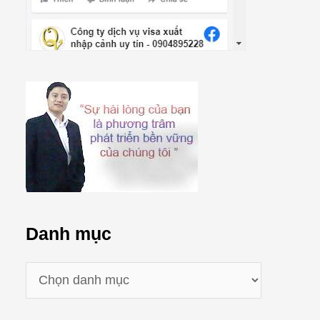
Danh mục
D
a