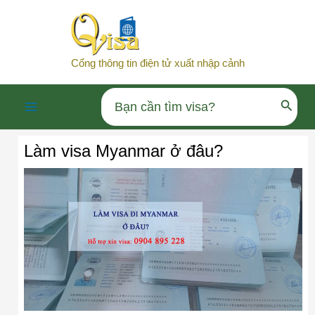
Nhảy
tới
nội
Cổng thông tin điện tử xuất nhập cảnh
dung
Search
Main
for:
Làm visa Myanmar ở đâu?
Menu