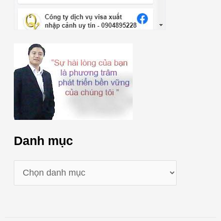
Danh mục
D
a
n