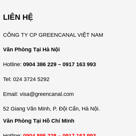
h
m
LIÊN HỆ
ụ
c
CÔNG TY CP GREENCANAL VIỆT NAM
Văn Phòng Tại Hà Nội
Hotline:
0904 386 229 – 0917 163 993
Tel: 024 3724 5292
Email: visa@greencanal.com
52 Giang Văn Minh, P. Đội Cấn, Hà Nội.
Văn Phòng Tại Hồ Chí Minh
Hotline:
0904 895 228 – 0917 163 993