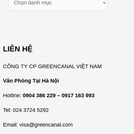
D
a
n
h
m
LIÊN HỆ
ụ
c
CÔNG TY CP GREENCANAL VIỆT NAM
Văn Phòng Tại Hà Nội
Hotline:
0904 386 229 – 0917 163 993
Tel: 024 3724 5292
Email: visa@greencanal.com