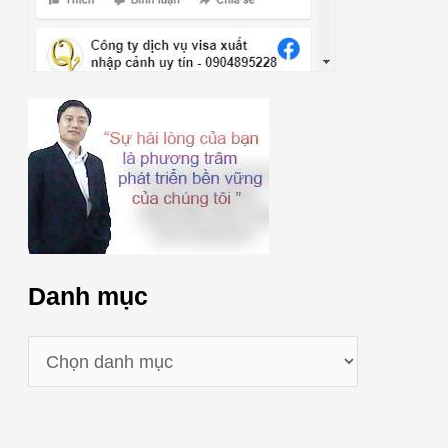
Danh mục
D
a
n