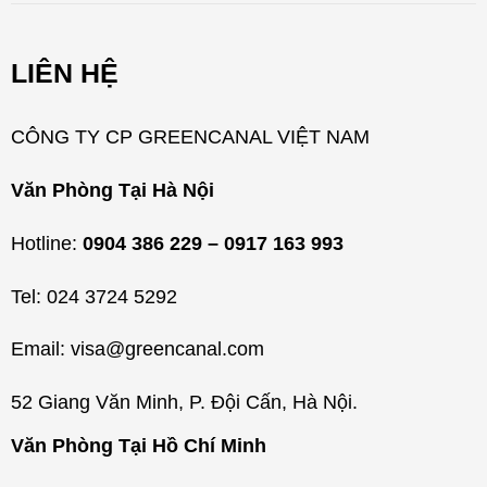
h
m
LIÊN HỆ
ụ
c
CÔNG TY CP GREENCANAL VIỆT NAM
Văn Phòng Tại Hà Nội
Hotline:
0904 386 229 – 0917 163 993
Tel: 024 3724 5292
Email: visa@greencanal.com
52 Giang Văn Minh, P. Đội Cấn, Hà Nội.
Văn Phòng Tại Hồ Chí Minh