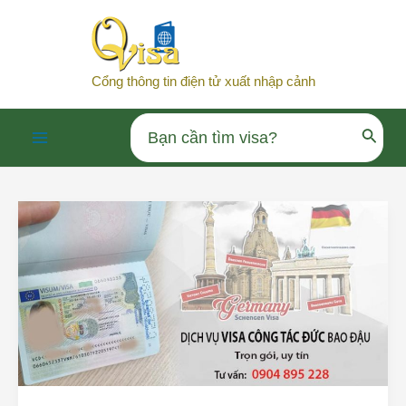
Nhảy
tới
nội
Cổng thông tin điện tử xuất nhập cảnh
dung
Search
Main
for:
Menu