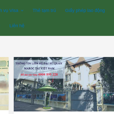
h vụ Visa
Thẻ tạm trú
Giấy phép lao động
Liên hệ