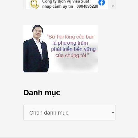
Danh mục
D
a
n