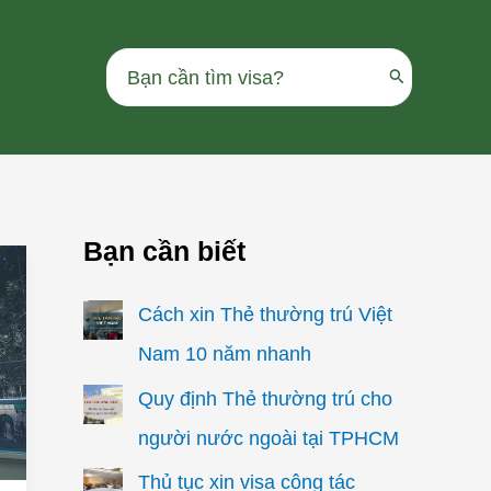
Search
for:
Bạn cần biết
Cách xin Thẻ thường trú Việt
Nam 10 năm nhanh
Quy định Thẻ thường trú cho
người nước ngoài tại TPHCM
Thủ tục xin visa công tác