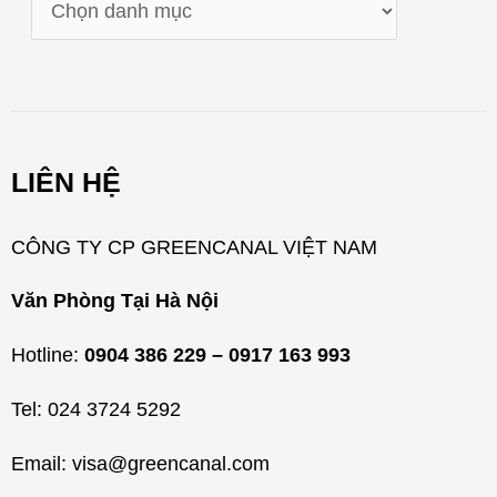
D
a
n
h
m
LIÊN HỆ
ụ
c
CÔNG TY CP GREENCANAL VIỆT NAM
Văn Phòng Tại Hà Nội
Hotline:
0904 386 229 – 0917 163 993
Tel: 024 3724 5292
Email: visa@greencanal.com