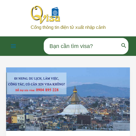
Nhảy
tới
nội
Cổng thông tin điện tử xuất nhập cảnh
dung
Search
Main
for:
Menu