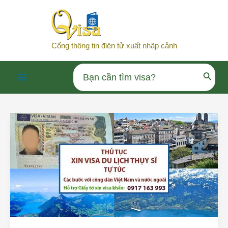
Nhảy
tới
nội
Cổng thông tin điện tử xuất nhập cảnh
dung
Search
Main
for:
Menu