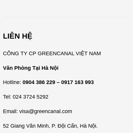
n
h
m
LIÊN HỆ
ụ
c
CÔNG TY CP GREENCANAL VIỆT NAM
Văn Phòng Tại Hà Nội
Hotline:
0904 386 229 – 0917 163 993
Tel: 024 3724 5292
Email: visa@greencanal.com
52 Giang Văn Minh, P. Đội Cấn, Hà Nội.