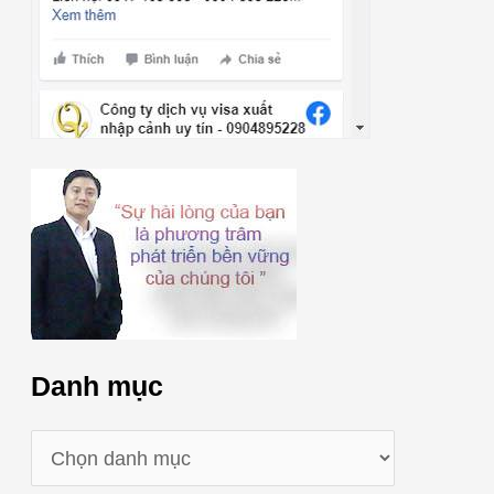
Danh mục
D
a