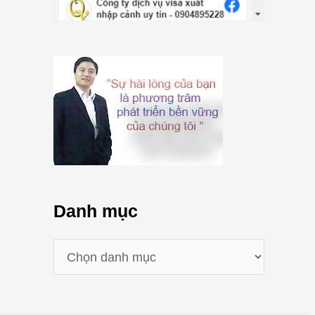
Danh mục
D
a
n