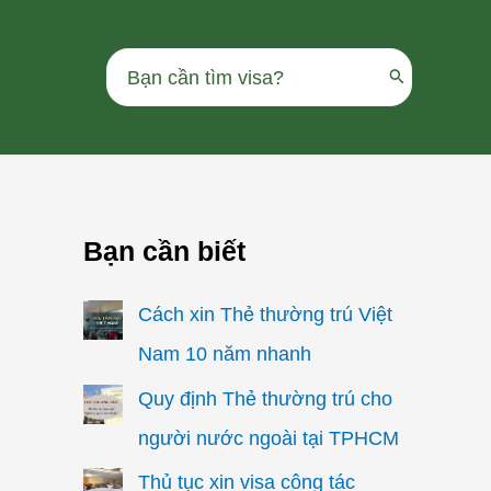
Search
for:
Bạn cần biết
Cách xin Thẻ thường trú Việt
Nam 10 năm nhanh
Quy định Thẻ thường trú cho
người nước ngoài tại TPHCM
Thủ tục xin visa công tác