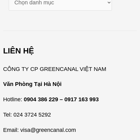
a
n
h
m
LIÊN HỆ
ụ
c
CÔNG TY CP GREENCANAL VIỆT NAM
Văn Phòng Tại Hà Nội
Hotline:
0904 386 229 – 0917 163 993
Tel: 024 3724 5292
Email: visa@greencanal.com