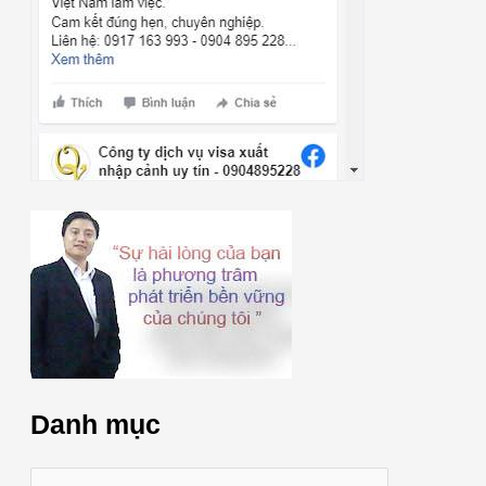
Danh mục
D