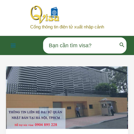
Nhảy
tới
nội
Cổng thông tin điện tử xuất nhập cảnh
dung
Search
Main
for:
Menu