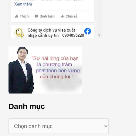
Danh mục
D
a