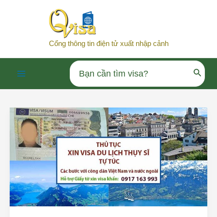
Nhảy
tới
nội
Cổng thông tin điện tử xuất nhập cảnh
dung
Search
Main
for:
Menu