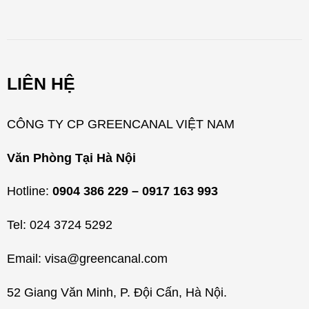
n
h
m
LIÊN HỆ
ụ
c
CÔNG TY CP GREENCANAL VIỆT NAM
Văn Phòng Tại Hà Nội
Hotline:
0904 386 229 – 0917 163 993
Tel: 024 3724 5292
Email: visa@greencanal.com
52 Giang Văn Minh, P. Đội Cấn, Hà Nội.