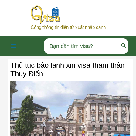
Nhảy
tới
nội
Cổng thông tin điện tử xuất nhập cảnh
dung
Search
Main
for:
Thủ tục bảo lãnh xin visa thăm thân
Menu
Thụy Điển