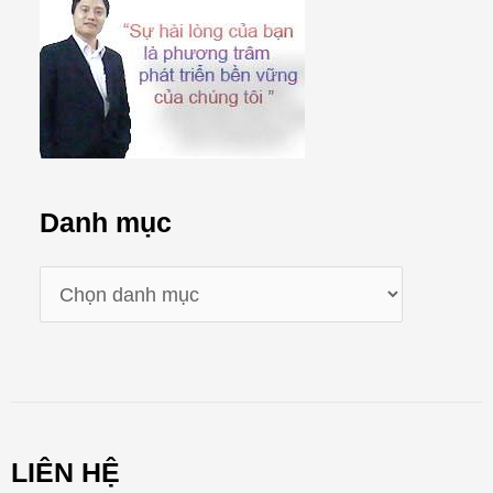
Danh mục
D
a
n
h
m
LIÊN HỆ
ụ