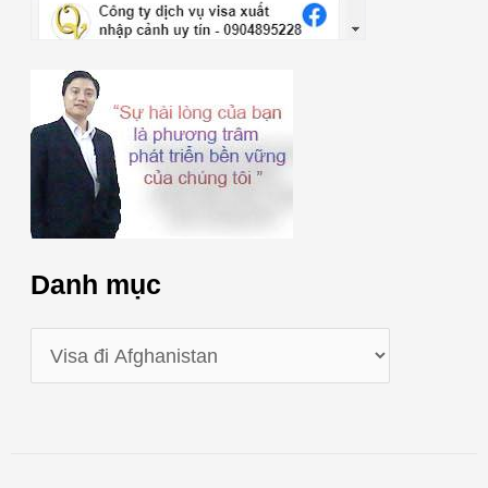
Danh mục
D
a
n
h