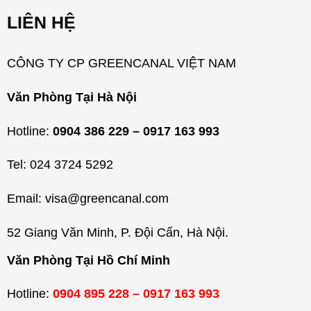
m
LIÊN HỆ
ụ
c
CÔNG TY CP GREENCANAL VIỆT NAM
Văn Phòng Tại Hà Nội
Hotline:
0904 386 229 – 0917 163 993
Tel: 024 3724 5292
Email: visa@greencanal.com
52 Giang Văn Minh, P. Đội Cấn, Hà Nội.
Văn Phòng Tại Hồ Chí Minh
Hotline:
0904 895 228 – 0917 163 993