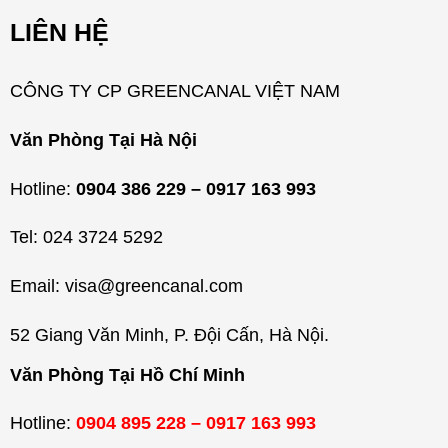
m
LIÊN HỆ
ụ
c
CÔNG TY CP GREENCANAL VIỆT NAM
Văn Phòng Tại Hà Nội
Hotline:
0904 386 229 – 0917 163 993
Tel: 024 3724 5292
Email: visa@greencanal.com
52 Giang Văn Minh, P. Đội Cấn, Hà Nội.
Văn Phòng Tại Hồ Chí Minh
Hotline:
0904 895 228 – 0917 163 993