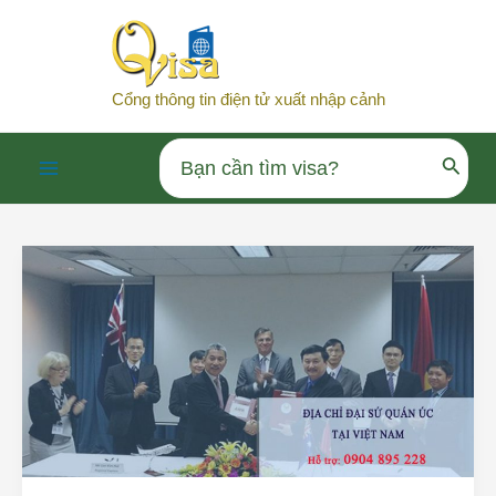
Nhảy
tới
nội
Cổng thông tin điện tử xuất nhập cảnh
dung
Search
Main
for:
Menu