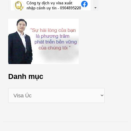
Danh mục
D
a
n
h