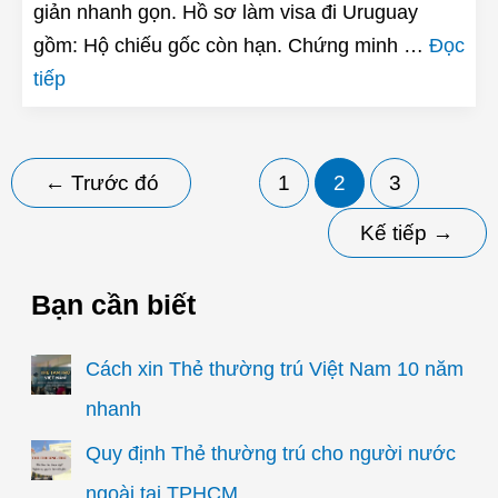
giản nhanh gọn. Hồ sơ làm visa đi Uruguay
gồm: Hộ chiếu gốc còn hạn. Chứng minh …
Đọc
tiếp
Phân
←
Trước đó
1
2
3
trang
Kế tiếp
→
bài
đăng
Bạn cần biết
Cách xin Thẻ thường trú Việt Nam 10 năm
nhanh
Quy định Thẻ thường trú cho người nước
ngoài tại TPHCM