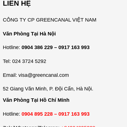
LIÊN HỆ
ụ
c
CÔNG TY CP GREENCANAL VIỆT NAM
Văn Phòng Tại Hà Nội
Hotline:
0904 386 229 – 0917 163 993
Tel: 024 3724 5292
Email: visa@greencanal.com
52 Giang Văn Minh, P. Đội Cấn, Hà Nội.
Văn Phòng Tại Hồ Chí Minh
Hotline:
0904 895 228 – 0917 163 993