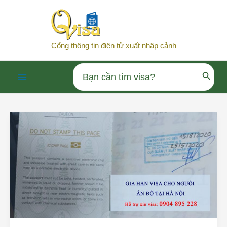
Nhảy
tới
nội
Cổng thông tin điện tử xuất nhập cảnh
dung
Search
Main
for:
Menu