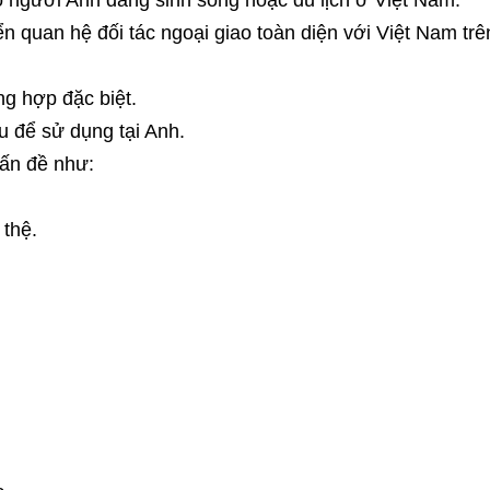
o người Anh đang sinh sống hoặc du lịch ở Việt Nam.
ển quan hệ đối tác ngoại giao toàn diện với Việt Nam trê
g hợp đặc biệt.
u để sử dụng tại Anh.
vấn đề như:
 thệ.