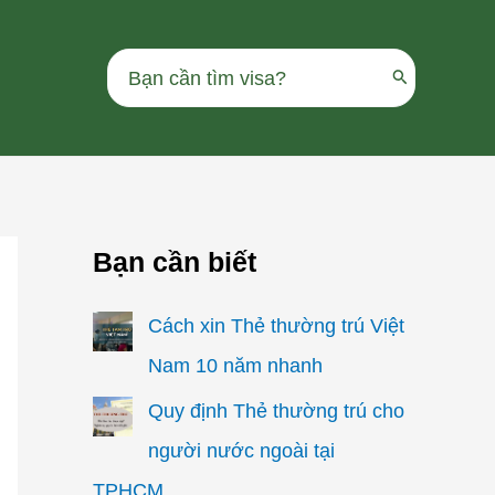
Search
for:
Bạn cần biết
Cách xin Thẻ thường trú Việt
Nam 10 năm nhanh
Quy định Thẻ thường trú cho
người nước ngoài tại
TPHCM