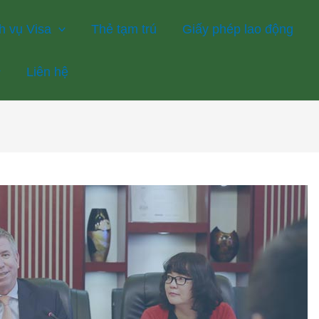
h vụ Visa
Thẻ tạm trú
Giấy phép lao động
Liên hệ