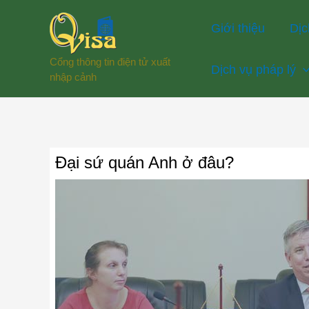
Nhảy
Giới thiệu
Dịc
tới
nội
Cổng thông tin điện tử xuất
Dịch vụ pháp lý
dung
nhập cảnh
Đại sứ quán Anh ở đâu?