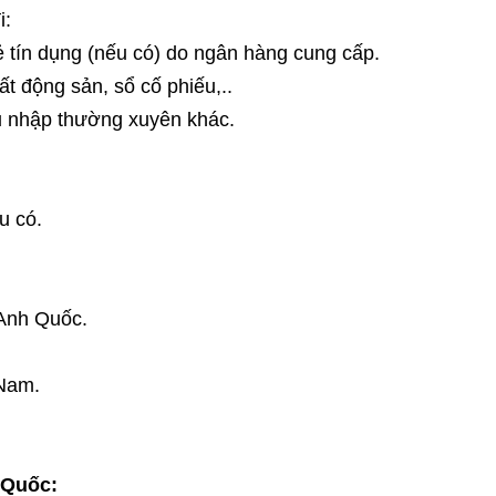
i:
hẻ tín dụng (nếu có) do ngân hàng cung cấp.
t động sản, sổ cố phiếu,..
u nhập thường xuyên khác.
u có.
 Anh Quốc.
 Nam.
 Quốc: