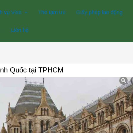
h vụ Visa
Thẻ tạm trú
Giấy phép lao động
Liên hệ
 Anh Quốc tại TPHCM