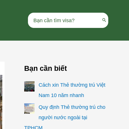
Search
for:
Bạn cần biết
Cách xin Thẻ thường trú Việt
Nam 10 năm nhanh
Quy định Thẻ thường trú cho
người nước ngoài tại
TPHCM