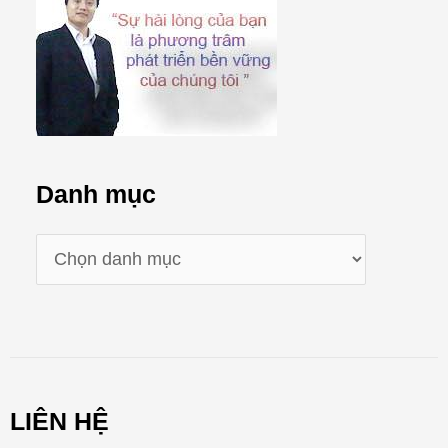
Danh mục
D
a
n
h
m
LIÊN HỆ
ụ