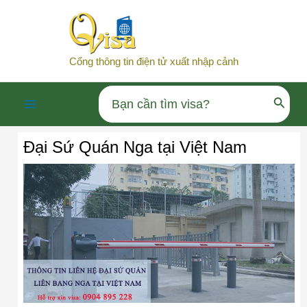
Nhảy
tới
nội
Cổng thông tin điện tử xuất nhập cảnh
dung
Search
Main
for:
Đại Sứ Quán Nga tại Việt Nam
Menu