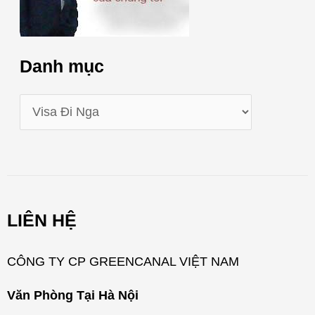
Danh mục
D
a
n
h
m
LIÊN HỆ
ụ
c
CÔNG TY CP GREENCANAL VIỆT NAM
Văn Phòng Tại Hà Nội