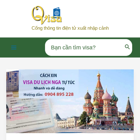
Nhảy
tới
nội
Cổng thông tin điện tử xuất nhập cảnh
dung
Search
Main
for:
Menu