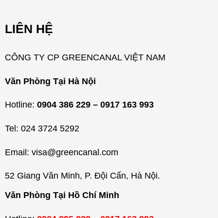
m
LIÊN HỆ
ụ
c
CÔNG TY CP GREENCANAL VIỆT NAM
Văn Phòng Tại Hà Nội
Hotline:
0904 386 229 – 0917 163 993
Tel: 024 3724 5292
Email: visa@greencanal.com
52 Giang Văn Minh, P. Đội Cấn, Hà Nội.
Văn Phòng Tại Hồ Chí Minh