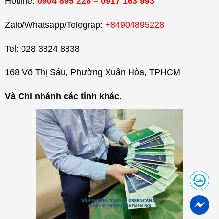
Hotline:
0904 895 228 – 0917 163 993
Zalo/Whatsapp/Telegrap:
+84904895228
Tel: 028 3824 8838
168 Võ Thị Sáu, Phường Xuân Hòa, TPHCM
Và Chi nhánh các tỉnh khác.