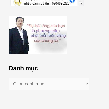
Danh mục
D
a
n
h