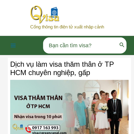
Nhảy
tới
nội
Cổng thông tin điện tử xuất nhập cảnh
dung
Search
Main
for:
Dịch vụ làm visa thăm thân ở TP
Menu
HCM chuyên nghiệp, gấp