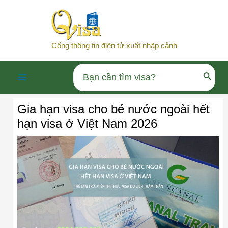
Nhảy
tới
nội
Cổng thông tin điện tử xuất nhập cảnh
dung
Search
Main
for:
Gia hạn visa cho bé nước ngoài hết
Menu
hạn visa ở Việt Nam 2026