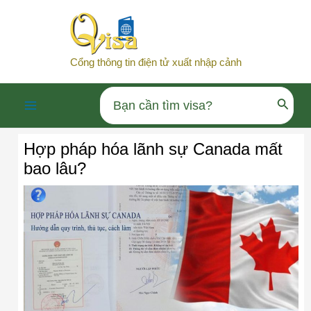
Nhảy
tới
nội
Cổng thông tin điện tử xuất nhập cảnh
dung
Search
Main
for:
Hợp pháp hóa lãnh sự Canada mất
Menu
bao lâu?