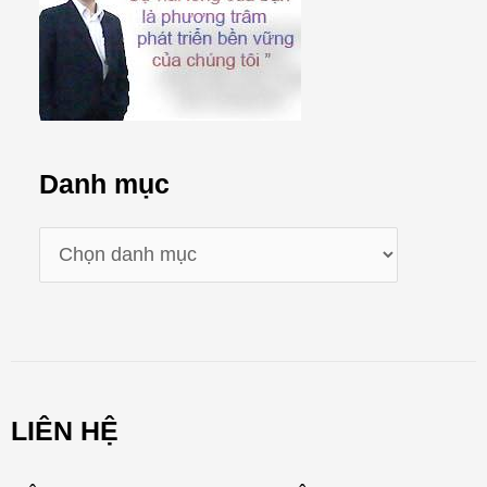
Danh mục
D
a
n
h
m
LIÊN HỆ
ụ
c