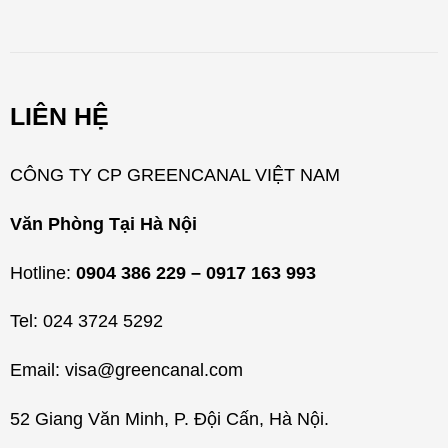
n
h
m
LIÊN HỆ
ụ
c
CÔNG TY CP GREENCANAL VIỆT NAM
Văn Phòng Tại Hà Nội
Hotline:
0904 386 229 – 0917 163 993
Tel: 024 3724 5292
Email: visa@greencanal.com
52 Giang Văn Minh, P. Đội Cấn, Hà Nội.