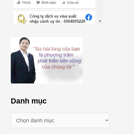
Danh mục
D
a