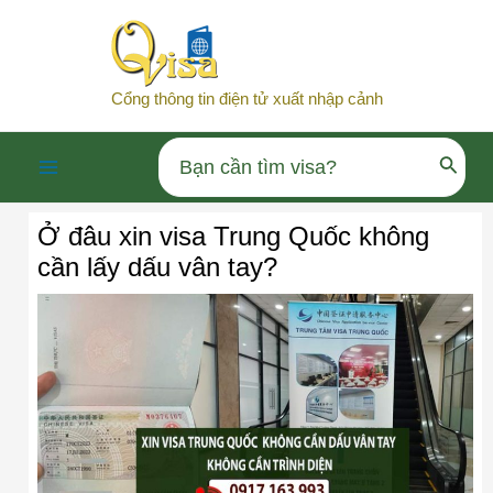
Nhảy
tới
nội
Cổng thông tin điện tử xuất nhập cảnh
dung
Search
Main
for:
Ở đâu xin visa Trung Quốc không
Menu
cần lấy dấu vân tay?