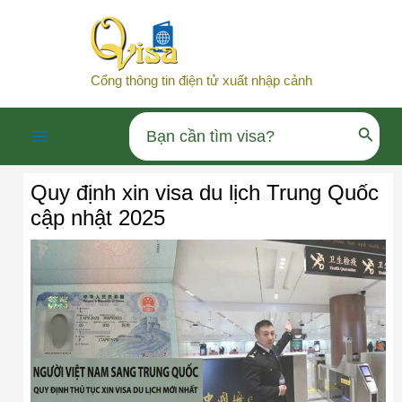
Nhảy
tới
nội
Cổng thông tin điện tử xuất nhập cảnh
dung
Search
Main
for:
Quy định xin visa du lịch Trung Quốc
Menu
cập nhật 2025