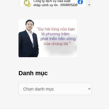
Danh mục
D
a
n