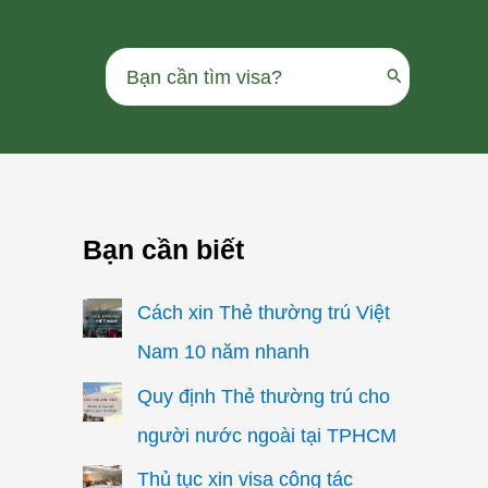
Search
for:
Bạn cần biết
Cách xin Thẻ thường trú Việt
Nam 10 năm nhanh
Quy định Thẻ thường trú cho
người nước ngoài tại TPHCM
Thủ tục xin visa công tác