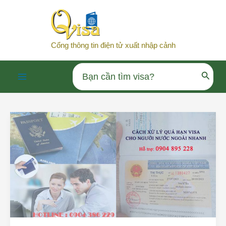
Nhảy
tới
nội
Cổng thông tin điện tử xuất nhập cảnh
dung
Search
Main
for:
Menu