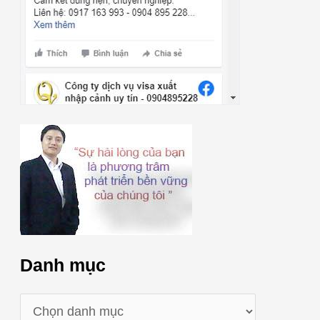
Danh mục
D