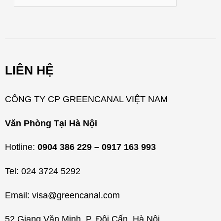
a
n
h
m
LIÊN HỆ
ụ
c
CÔNG TY CP GREENCANAL VIỆT NAM
Văn Phòng Tại Hà Nội
Hotline:
0904 386 229 – 0917 163 993
Tel: 024 3724 5292
Email: visa@greencanal.com
52 Giang Văn Minh, P. Đội Cấn, Hà Nội.