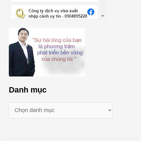
Danh mục
D
a
n