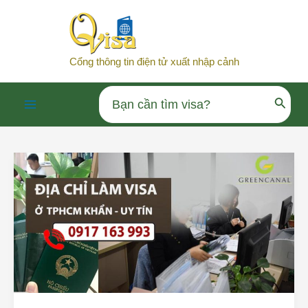
Nhảy
tới
nội
Cổng thông tin điện tử xuất nhập cảnh
dung
Search
Main
for:
Menu