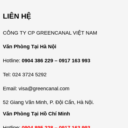
h
m
LIÊN HỆ
ụ
c
CÔNG TY CP GREENCANAL VIỆT NAM
Văn Phòng Tại Hà Nội
Hotline:
0904 386 229 – 0917 163 993
Tel: 024 3724 5292
Email: visa@greencanal.com
52 Giang Văn Minh, P. Đội Cấn, Hà Nội.
Văn Phòng Tại Hồ Chí Minh
Hotline:
0904 895 228 – 0917 163 993