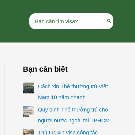
Search
for:
Bạn cần biết
Cách xin Thẻ thường trú Việt
Nam 10 năm nhanh
Quy định Thẻ thường trú cho
người nước ngoài tại TPHCM
Thủ tục xin visa công tác