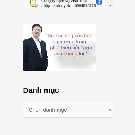
Danh mục
D
a
n