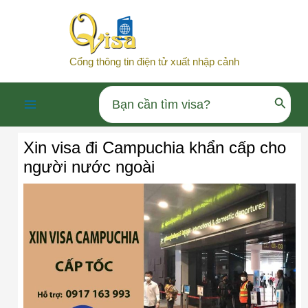
Nhảy
tới
nội
Cổng thông tin điện tử xuất nhập cảnh
dung
Search
Main
for:
Xin visa đi Campuchia khẩn cấp cho
Menu
người nước ngoài