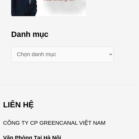
Danh mục
D
a
n
h
m
LIÊN HỆ
ụ
c
CÔNG TY CP GREENCANAL VIỆT NAM
Văn Phòng Tại Hà Nội