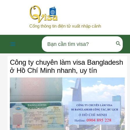
Nhảy
tới
nội
Cổng thông tin điện tử xuất nhập cảnh
dung
Search
Main
for:
Công ty chuyên làm visa Bangladesh
Menu
ở Hồ Chí Minh nhanh, uy tín