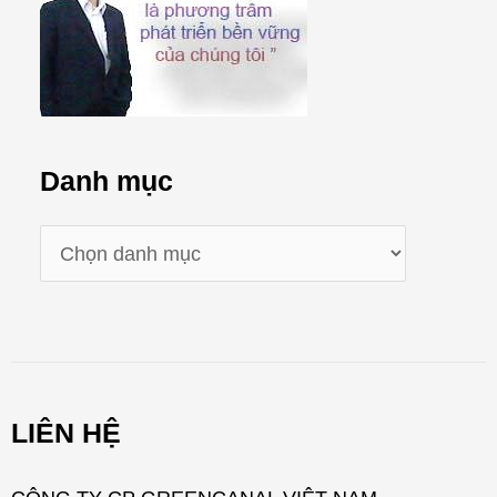
Danh mục
D
a
n
h
m
LIÊN HỆ
ụ
c