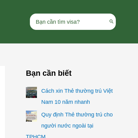
Search
for:
Bạn cần biết
Cách xin Thẻ thường trú Việt
Nam 10 năm nhanh
Quy định Thẻ thường trú cho
người nước ngoài tại
TPHCM