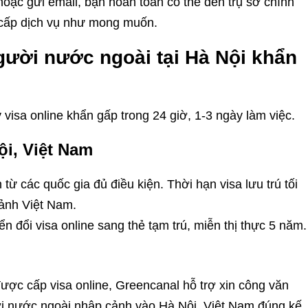
hoặc gửi email, bạn hoàn toàn có thể đến trụ sở chính
 cấp dịch vụ như mong muốn.
gười nước ngoài tại Hà Nội khẩn
isa online khẩn gấp trong 24 giờ, 1-3 ngày làm việc.
ội, Việt Nam
ừ các quốc gia đủ điều kiện. Thời hạn visa lưu trú tối
cảnh Việt Nam.
n đổi visa online sang thẻ tạm trú, miễn thị thực 5 năm.
ược cấp visa online, Greencanal hỗ trợ xin công văn
 nước ngoài nhập cảnh vào Hà Nội, Việt Nam đúng kế