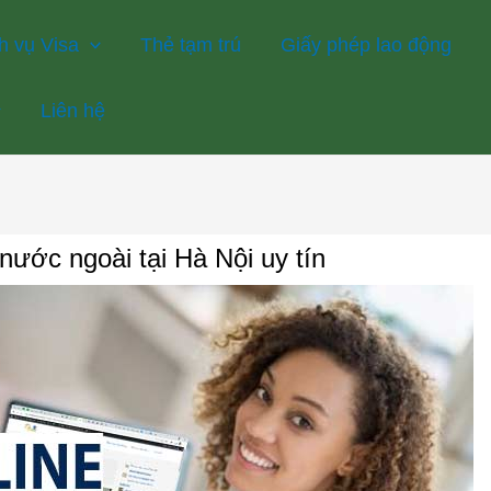
h vụ Visa
Thẻ tạm trú
Giấy phép lao động
Liên hệ
nước ngoài tại Hà Nội uy tín