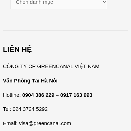
a
n
h
m
LIÊN HỆ
ụ
c
CÔNG TY CP GREENCANAL VIỆT NAM
Văn Phòng Tại Hà Nội
Hotline:
0904 386 229 – 0917 163 993
Tel: 024 3724 5292
Email: visa@greencanal.com