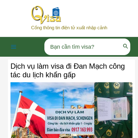
Nhảy
tới
nội
Cổng thông tin điện tử xuất nhập cảnh
dung
Search
Main
for:
Dịch vụ làm visa đi Đan Mạch công
Menu
tác du lịch khẩn gấp