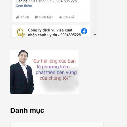
Danh mục
D