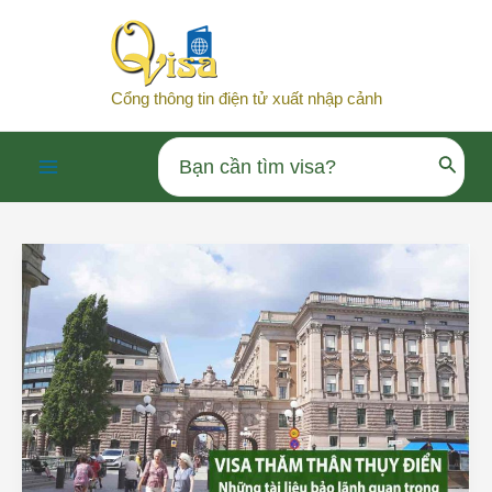
Nhảy
tới
nội
Cổng thông tin điện tử xuất nhập cảnh
dung
Search
Main
for:
Menu