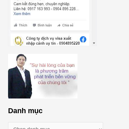
Danh mục
D