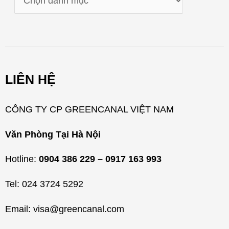
a
n
h
m
LIÊN HỆ
ụ
c
CÔNG TY CP GREENCANAL VIỆT NAM
Văn Phòng Tại Hà Nội
Hotline:
0904 386 229 – 0917 163 993
Tel: 024 3724 5292
Email: visa@greencanal.com