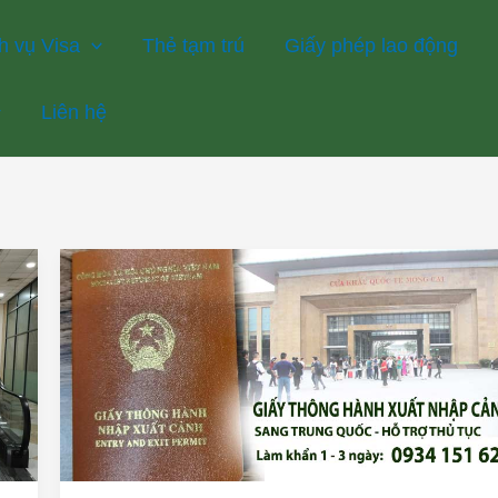
h vụ Visa
Thẻ tạm trú
Giấy phép lao động
Liên hệ