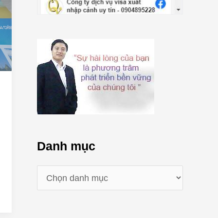
Danh mục
D
a
n