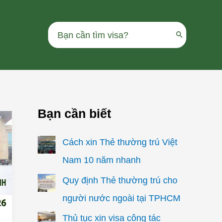
Search
for:
Bạn cần biết
Cách xin Thẻ thường trú Việt
Nam 10 năm nhanh
Quy định Thẻ thường trú cho
người nước ngoài tại TPHCM
Thủ tục xin visa công tác