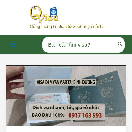
Nhảy
tới
nội
Cổng thông tin điện tử xuất nhập cảnh
dung
Search
Main
for:
Menu