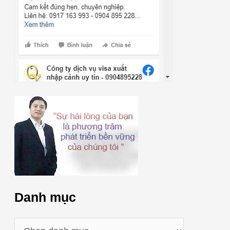
Danh mục
D