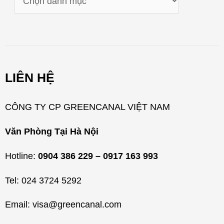
a
n
h
m
LIÊN HỆ
ụ
c
CÔNG TY CP GREENCANAL VIỆT NAM
Văn Phòng Tại Hà Nội
Hotline:
0904 386 229 – 0917 163 993
Tel: 024 3724 5292
Email: visa@greencanal.com