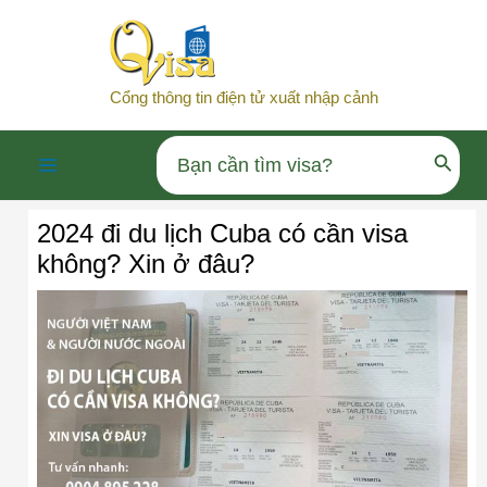
Nhảy
tới
nội
Cổng thông tin điện tử xuất nhập cảnh
dung
Search
Main
for:
2024 đi du lịch Cuba có cần visa
Menu
không? Xin ở đâu?