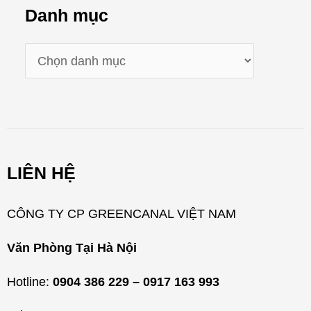
Danh mục
D
a
n
h
m
LIÊN HỆ
ụ
c
CÔNG TY CP GREENCANAL VIỆT NAM
Văn Phòng Tại Hà Nội
Hotline:
0904 386 229 – 0917 163 993