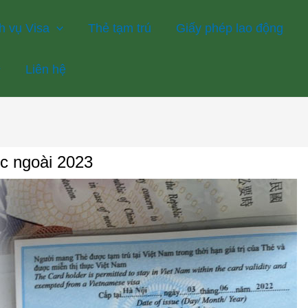
h vụ Visa
Thẻ tạm trú
Giấy phép lao động
Liên hệ
ớc ngoài 2023