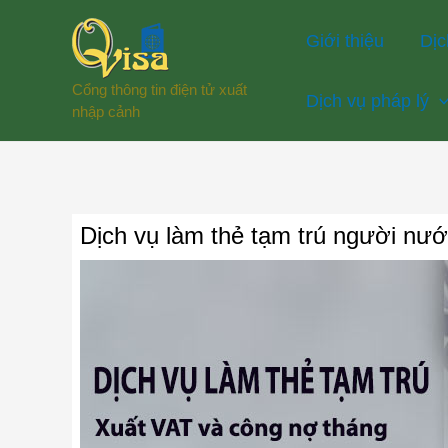
Nhảy
Giới thiệu
Dịc
tới
nội
Cổng thông tin điện tử xuất
Dịch vụ pháp lý
dung
nhập cảnh
Dịch vụ làm thẻ tạm trú người nư