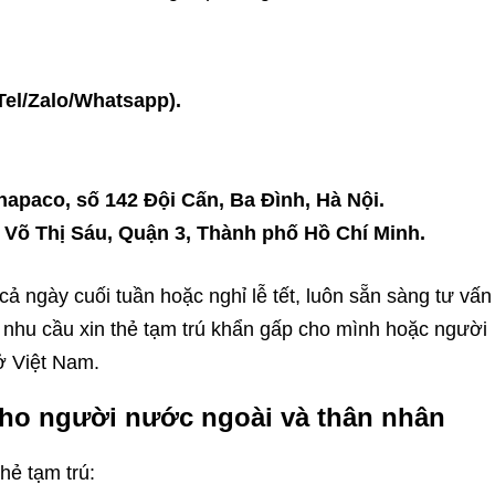
(Tel/Zalo/Whatsapp).
napaco, số 142 Đội Cấn, Ba Đình, Hà Nội.
8 Võ Thị Sáu, Quận 3, Thành phố Hồ Chí Minh.
ả ngày cuối tuần hoặc nghỉ lễ tết, luôn sẵn sàng tư vấn
nhu cầu xin thẻ tạm trú khẩn gấp cho mình hoặc người
 ở Việt Nam.
 cho người nước ngoài và thân nhân
hẻ tạm trú: