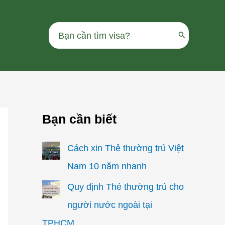
Search
for:
Bạn cần biết
Cách xin Thẻ thường trú Việt
Nam 10 năm nhanh
Quy định Thẻ thường trú cho
người nước ngoài tại
TPHCM