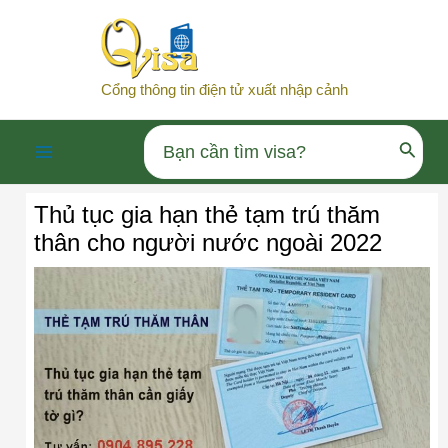
Nhảy
tới
nội
Cổng thông tin điện tử xuất nhập cảnh
dung
Search
Main
for:
Thủ tục gia hạn thẻ tạm trú thăm
Menu
thân cho người nước ngoài 2022