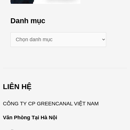
Danh mục
D
a
n
h
m
LIÊN HỆ
ụ
c
CÔNG TY CP GREENCANAL VIỆT NAM
Văn Phòng Tại Hà Nội