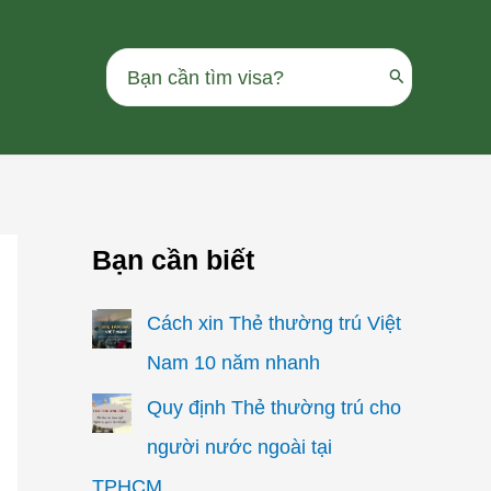
Search
for:
Bạn cần biết
Cách xin Thẻ thường trú Việt
Nam 10 năm nhanh
Quy định Thẻ thường trú cho
người nước ngoài tại
TPHCM