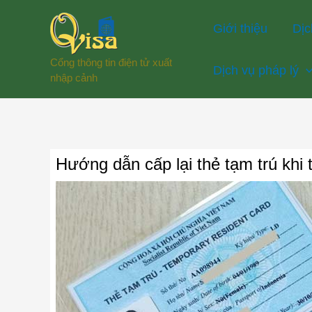
Nhảy
Giới thiệu
Dịc
tới
nội
Cổng thông tin điện tử xuất
Dịch vụ pháp lý
dung
nhập cảnh
Hướng dẫn cấp lại thẻ tạm trú khi 