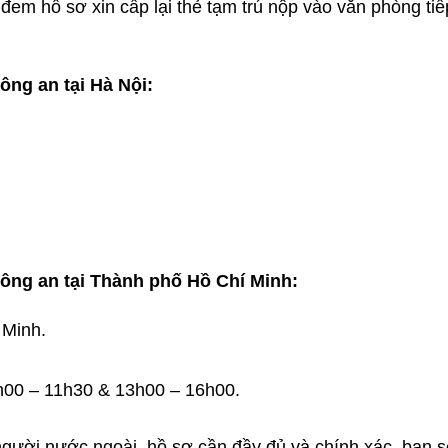
em hồ sơ xin cấp lại thẻ tạm trú nộp vào văn phòng tiế
ông an tại Hà Nội:
Công an tại Thành phố Hồ Chí Minh:
 Minh.
8h00 – 11h30 & 13h00 – 16h00.
 người nước ngoài, hồ sơ cần đầy đủ và chính xác, bạn s