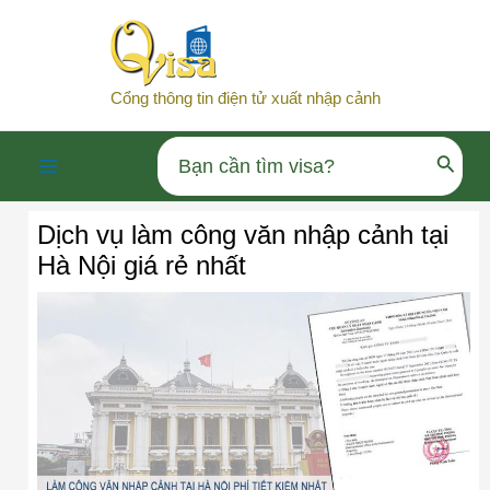
Nhảy
tới
nội
Cổng thông tin điện tử xuất nhập cảnh
dung
Search
Main
for:
Dịch vụ làm công văn nhập cảnh tại
Menu
Hà Nội giá rẻ nhất