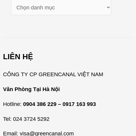
D
a
n
h
m
LIÊN HỆ
ụ
c
CÔNG TY CP GREENCANAL VIỆT NAM
Văn Phòng Tại Hà Nội
Hotline:
0904 386 229 – 0917 163 993
Tel: 024 3724 5292
Email: visa@greencanal.com